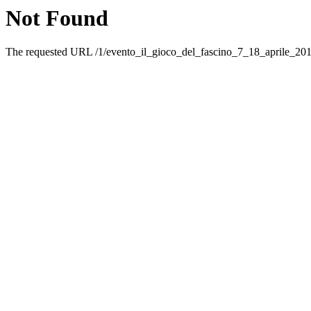
Not Found
The requested URL /1/evento_il_gioco_del_fascino_7_18_aprile_2017