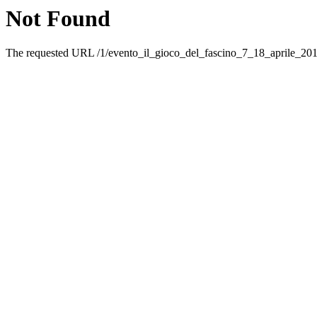
Not Found
The requested URL /1/evento_il_gioco_del_fascino_7_18_aprile_2017