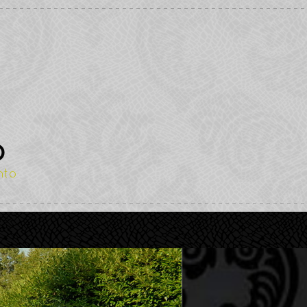
O
nto