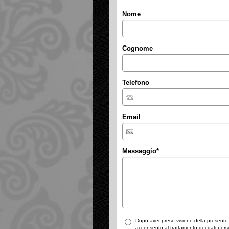
Nome
Cognome
Telefono
Email
Messaggio
*
Dopo aver preso visione della present
acconsento al trattamento dei dati pers