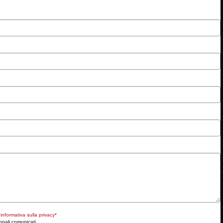
e
informativa sulla privacy*
onali comunicati.