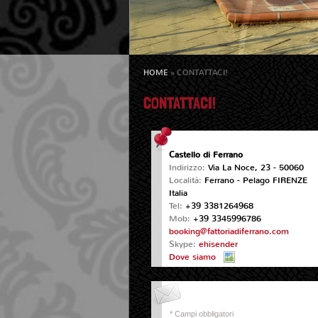
HOME
» CONTATTACI!
CONTATTACI!
Castello di Ferrano
Indirizzo:
Via La Noce, 23 - 50060
Località:
Ferrano - Pelago
FIRENZE
Italia
Tel:
+39 3381264968
Mob:
+39 3345996786
booking@fattoriadiferrano.com
Skype:
ehisender
Dove siamo
* Campi obbligatori