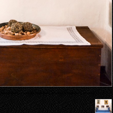
 Parrini Mostra curata da: Sara Bocci Benucci (Il Castello di Ferrano)