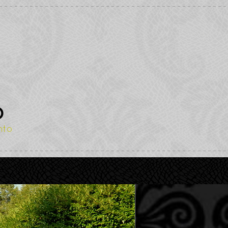
O
nto