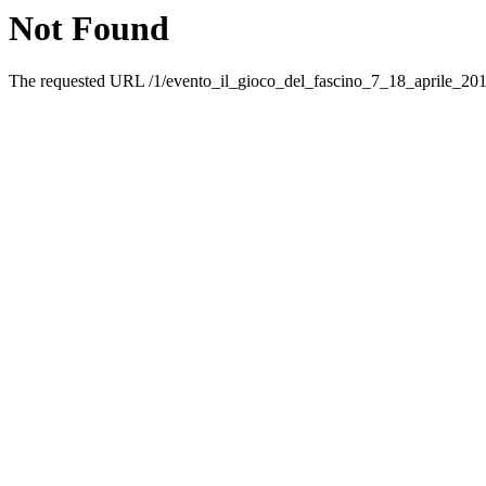
Not Found
The requested URL /1/evento_il_gioco_del_fascino_7_18_aprile_2017