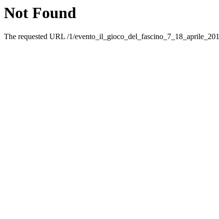
Not Found
The requested URL /1/evento_il_gioco_del_fascino_7_18_aprile_2017